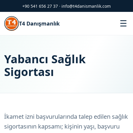
+90 541 656 27 37
·
info@t4danismanlik.com
M
☰
T4 Danışmanlık
Yabancı Sağlık
Sigortası
İkamet izni başvurularında talep edilen sağlık
sigortasının kapsamı; kişinin yaşı, başvuru