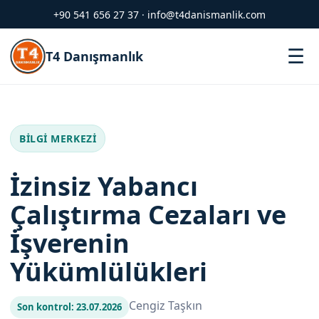
+90 541 656 27 37
·
info@t4danismanlik.com
M
☰
T4 Danışmanlık
BILGI MERKEZI
İzinsiz Yabancı
Çalıştırma Cezaları ve
İşverenin
Yükümlülükleri
Cengiz Taşkın
Son kontrol: 23.07.2026