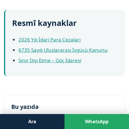
Resmî kaynaklar
2026 Yılı İdari Para Cezaları
6735 Sayılı Uluslararası İşgücü Kanunu
Sınır Dışı Etme – Göç İdaresi
Bu yazıda
2026 yabancı kaçak işçi çalıştırma cezaları
Ara
WhatsApp
Ceza işverene mi yoksa yabancı çalışana mı