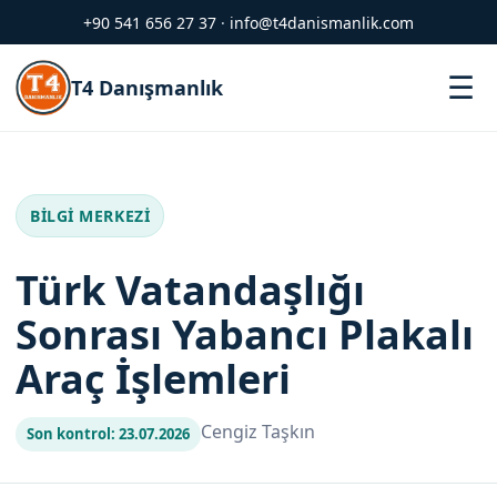
+90 541 656 27 37
·
info@t4danismanlik.com
M
☰
T4 Danışmanlık
BILGI MERKEZI
Türk Vatandaşlığı
Sonrası Yabancı Plakalı
Araç İşlemleri
Cengiz Taşkın
Son kontrol: 23.07.2026